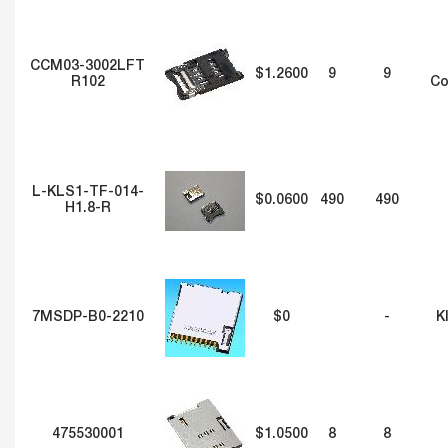
CCM03-3002LFT
$1.2600
9
9
R102
Co
L-KLS1-TF-014-
$0.0600
490
490
H1.8-R
7MSDP-B0-2210
$0
-
K
475530001
$1.0500
8
8