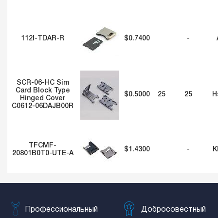
112I-TDAR-R
$0.7400
-
SCR-06-HC Sim
Card Block Type
$0.5000
25
25
H
Hinged Cover
C0612-06DAJB00R
TFCMF-
$1.4300
-
K
20801B0T0-UTE-A
Профессиональный
Добросовестный