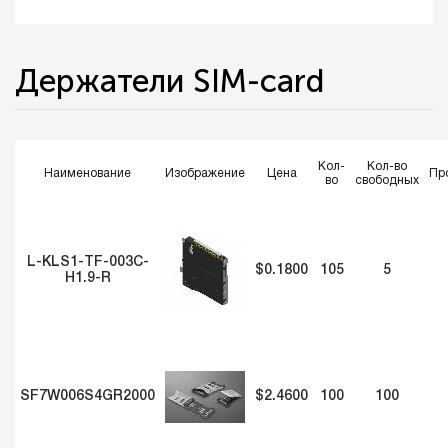
Держатели SIM-card
Кол-
Кол-во
Наименование
Изображение
Цена
Пр
во
свободных
L-KLS1-TF-003C-
$0.1800
105
5
H1.9-R
SF7W006S4GR2000
$2.4600
100
100