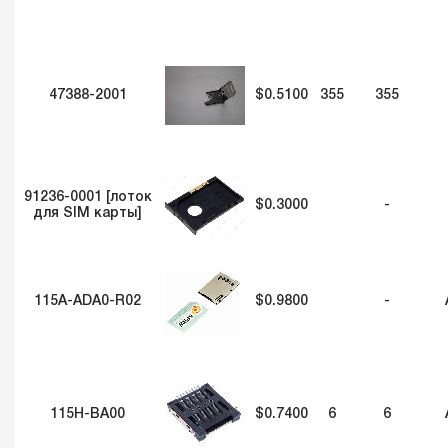
47388-2001
$0.5100
355
355
91236-0001 [лоток
$0.3000
-
для SIM карты]
115A-ADA0-R02
$0.9800
-
115H-BA00
$0.7400
6
6