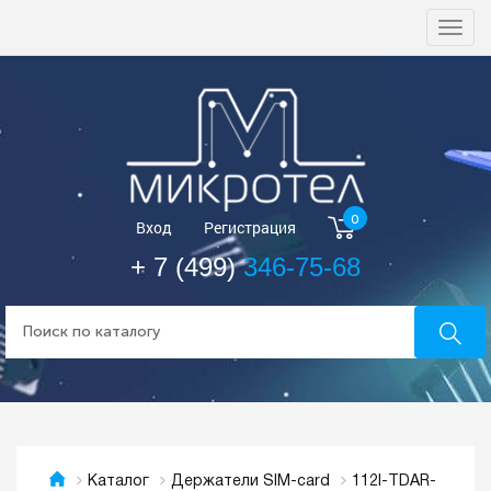
Togg
navi
0
Вход
Регистрация
+ 7 (499)
346-75-68
112I-TDAR-
Каталог
Держатели SIM-card