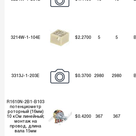
3214W-1-104E
$2.2700
5
5
3313J-1-203E
$0.3700
2980
2980
R1610N-2B1-B103
потенциометр
роторный (16мм)
10 кОм линейный;
$0.4200
367
367
монтаж на
провод, длина
вала 15мм