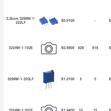
2,2kom 3296W-1-
$0.9100
-
222LF
3224W-1-102E
$0.9800
628
618
3296W-1-203LF
$1.0100
5
5
3224W-1-201E
$1.4400
15
15