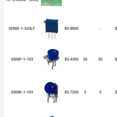
101 (R3306F 100Ω)
3296X-1-503LF
$0.8600
-
3306P-1-103
$0.4300
50
50
3306K-1-103
$0.7200
5
5