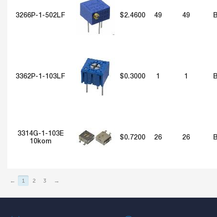
3266P-1-502LF
$2.4600
49
49
3362P-1-103LF
$0.3000
1
1
3314G-1-103E
$0.7200
26
26
10kom
←
1
2
3
→