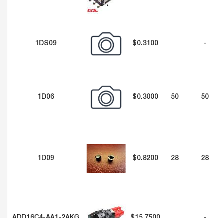
1DS09
$0.3100
-
1D06
$0.3000
50
50
1D09
$0.8200
28
28
ADD16C4-AA1-2AKG
$15.7500
-