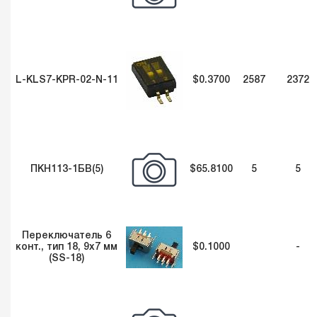
L-KLS7-KPR-02-N-11
$0.3700
2587
2372
ПКН113-1БВ(5)
$65.8100
5
5
Переключатель 6
конт., тип 18, 9х7 мм
$0.1000
-
(SS-18)