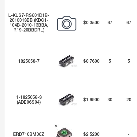
L-KLS7-RS601D1B-
2010013BB (KDC1-
$0.3500
67
67
104B-2010-13BBA,
R19-20BBDRL)
1825058-7
$0.7600
5
5
1-1825058-3
$1.9900
30
20
(ADE06S04)
ERD710BM06Z
$2.5200
-