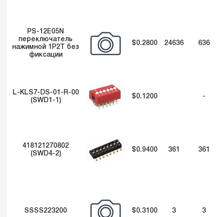
PS-12E05N
переключатель
$0.2800
24636
636
нажимной 1P2T без
фиксации
L-KLS7-DS-01-R-00
$0.1200
-
(SWD1-1)
418121270802
$0.9400
361
361
(SWD4-2)
SSSS223200
$0.3100
3
3