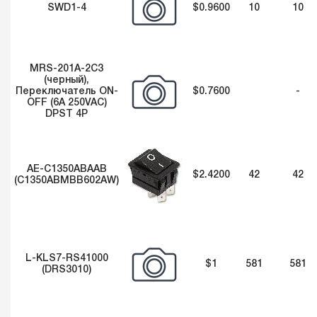
SWD1-4
$0.9600
10
10
MRS-201A-2C3
(черный),
Переключатель ON-
$0.7600
-
OFF (6A 250VAC)
DPST 4P
AE-C1350ABAAB
$2.4200
42
42
(C1350ABMBB602AW)
L-KLS7-RS41000
$1
581
581
(DRS3010)