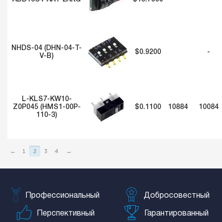
NHDS-04 (DHN-04-T-
$0.9200
-
V-B)
L-KLS7-KW10-
Z0P045 (HMS1-00P-
$0.1100
10884
10084
110-3)
←
1
2
3
4
→
Профессиональный
Добросовестный
Перспективный
Гарантированный