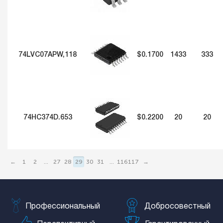
74LVC07APW,118
$0.1700
1433
333
74HC374D.653
$0.2200
20
20
←
1
2
...
27
28
29
30
31
...
116
117
→
Профессиональный
Добросовестный