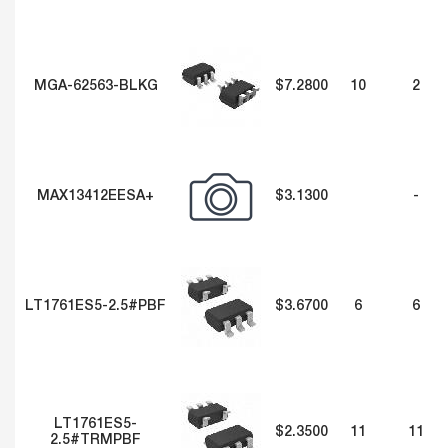
MGA-62563-BLKG
$7.2800
10
2
MAX13412EESA+
$3.1300
-
LT1761ES5-2.5#PBF
$3.6700
6
6
LT1761ES5-
$2.3500
11
11
2.5#TRMPBF