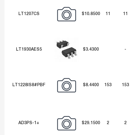
LT1207CS
$10.8500
11
11
LT1930AES5
$3.4300
-
LT1228IS8#PBF
$8.4400
153
153
AD3PS-1+
$29.1500
2
2