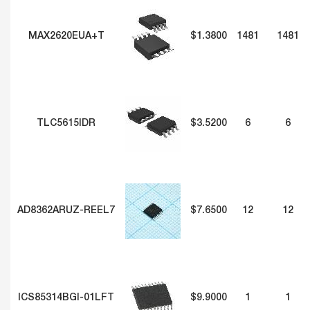
MAX2620EUA+T
$1.3800
1481
1481
TLC5615IDR
$3.5200
6
6
AD8362ARUZ-REEL7
$7.6500
12
12
ICS85314BGI-01LFT
$9.9000
1
1