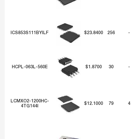
ICS853S111BYILF
$23.8400
256
-
HCPL-063L-560E
$1.8700
30
-
LCMXO2-1200HC-
$12.1000
79
4
4TG144I