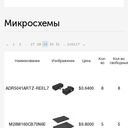
Микросхемы
←
1
2
...
27
28
29
30
31
...
116
117
→
Кол-
Кол-во
Наименование
Изображение
Цена
во
свободных
ADR5041ARTZ-REEL7
$0.6400
8
8
M28W160CB70N6E
$9.8000
5
5