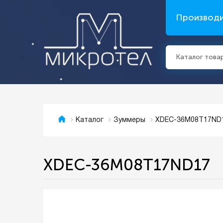
Производ
Каталог това
XDEC-36M08T17ND
Каталог
Зуммеры
XDEC-36M08T17ND17