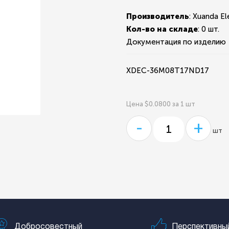
Производитель
: Xuanda El
Кол-во на складе
:
0 шт.
Документация по изделию
XDEC-36M08T17ND17
Цена $0.0800 за 1 шт
-
+
шт
Добросовестный
Перспективны