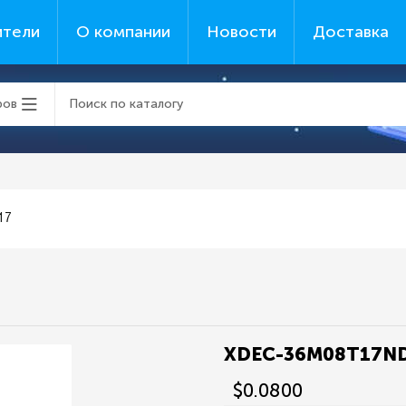
ители
О компании
Новости
Доставка
ров
17
XDEC-36M08T17N
$0.0800