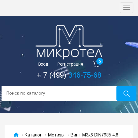
Togg
navi
0
Вход
Регистрация
+ 7 (499)
346-75-68
Винт М3х6 DIN7985 4.8
Каталог
Метизы