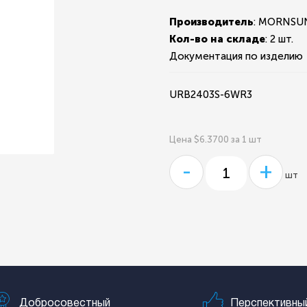
Производитель
: MORNSU
Кол-во на складе
:
2 шт.
Документация по изделию
URB2403S-6WR3
Цена $6.3700 за 1 шт
-
+
шт
Добросовестный
Перспективны