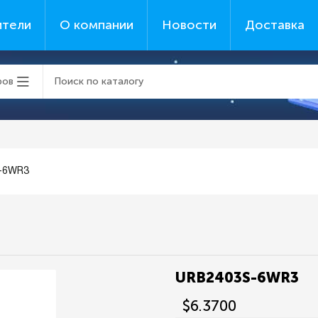
ители
О компании
Новости
Доставка
ров
-6WR3
URB2403S-6WR3
$6.3700