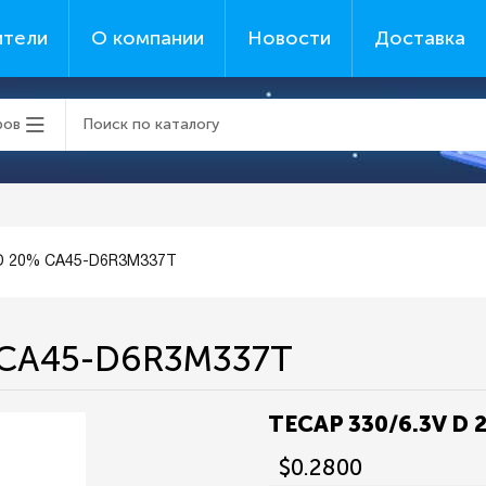
ители
О компании
Новости
Доставка
ров
 D 20% CA45-D6R3M337T
 CA45-D6R3M337T
TECAP 330/6.3V D
$0.2800