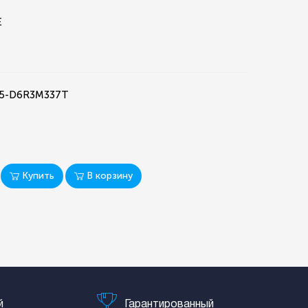
E
.
45-D6R3M337T
Купить
В корзину
й
Гарантированный