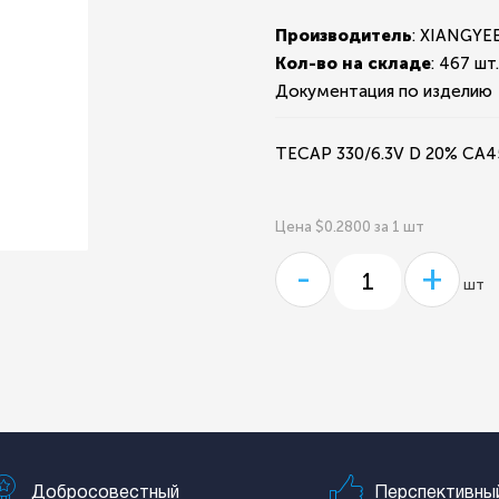
Производитель
: XIANGYE
Кол-во на складе
:
467 шт
Документация по изделию
TECAP 330/6.3V D 20% CA
Цена $0.2800 за 1 шт
-
+
шт
Добросовестный
Перспективны