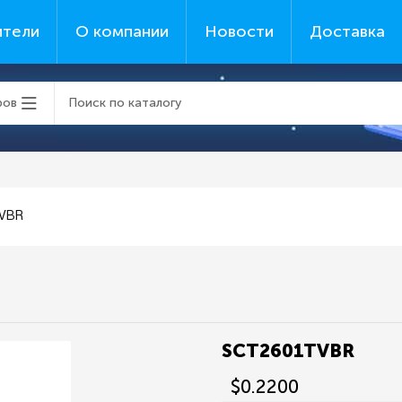
ители
О компании
Новости
Доставка
ров
VBR
SCT2601TVBR
$0.2200