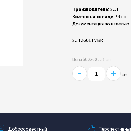
Производитель
: SCT
Кол-во на складе
:
39 шт.
Документация по изделию
SCT2601TVBR
Цена $0.2200 за 1 шт
-
+
шт
Добросовестный
Перспективны