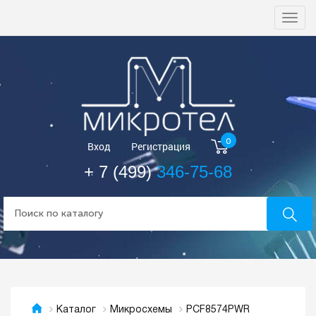
Togg
navi
0
Вход
Регистрация
+ 7 (499)
346-75-68
PCF8574PWR
Каталог
Микросхемы