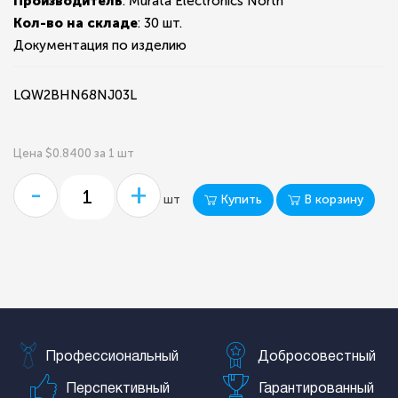
Производитель
: Murata Electronics North
Кол-во на складе
:
30 шт.
Документация по изделию
LQW2BHN68NJ03L
Цена $0.8400 за 1 шт
-
+
Купить
В корзину
шт
Профессиональный
Добросовестный
Перспективный
Гарантированный