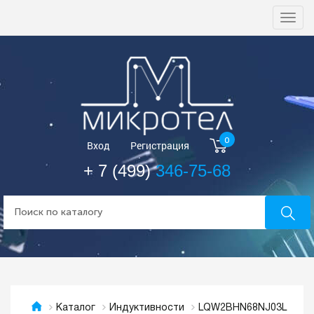
Togg
navi
0
Вход
Регистрация
+ 7 (499)
346-75-68
LQW2BHN68NJ03L
Каталог
Индуктивности