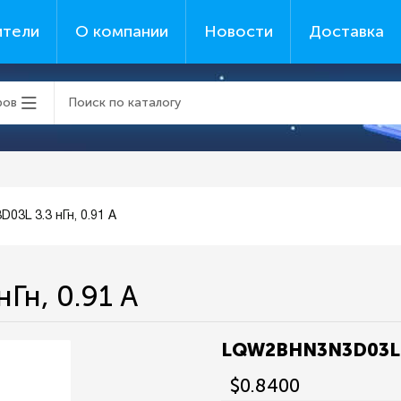
ители
О компании
Новости
Доставка
ров
3L 3.3 нГн, 0.91 А
Гн, 0.91 А
LQW2BHN3N3D03L 3.
$0.8400