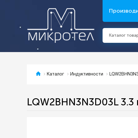
Производ
Каталог това
LQW2BHN3N3D0
Каталог
Индуктивности
LQW2BHN3N3D03L 3.3 н