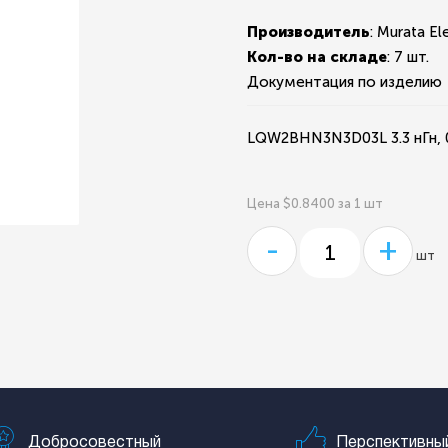
Производитель
: Murata El
Кол-во на складе
:
7 шт.
Документация по изделию
LQW2BHN3N3D03L 3.3 нГн, 
Цена $0.8400 за 1 шт
-
+
шт
Добросовестный
Перспективны