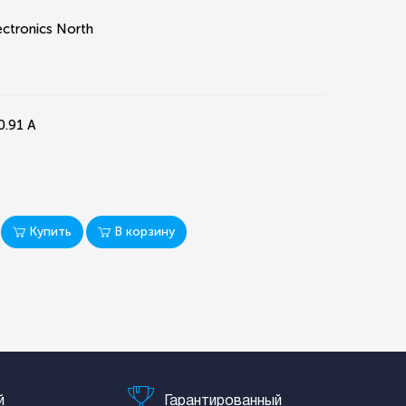
ectronics North
0.91 А
Купить
В корзину
й
Гарантированный