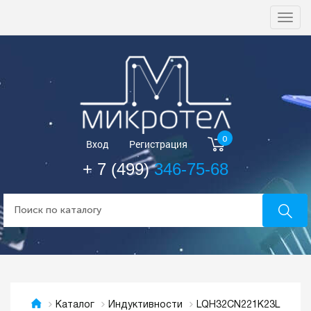
Togg
navi
0
Вход
Регистрация
+ 7 (499)
346-75-68
LQH32CN221K23L
Каталог
Индуктивности