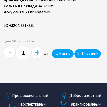
Производитель
: Murata Electronics North
Кол-во на складе
:
4832 шт.
Документация по изделию
LQH32CN221K23L
Цена $0.0700 за 1 шт
-
+
Купить
В корзину
шт
Профессиональный
Добросовестный
Перспективный
Гарантированный