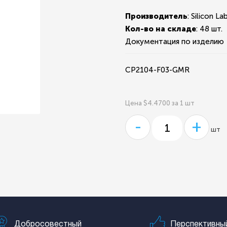
Производитель
: Silicon La
Кол-во на складе
:
48 шт.
Документация по изделию
CP2104-F03-GMR
Цена $4.4700 за 1 шт
-
+
шт
Добросовестный
Перспективны