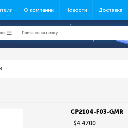
ители
О компании
Новости
Доставка
ров
R
CP2104-F03-GMR
$4.4700