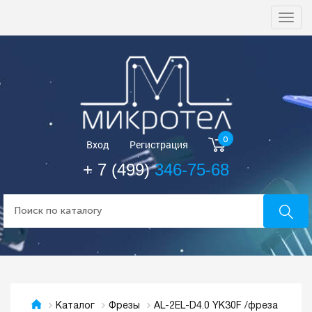
Togg
navi
0
Вход
Регистрация
+ 7 (499)
346-75-68
AL-2EL-D4.0 YK30F /фреза
Каталог
Фрезы