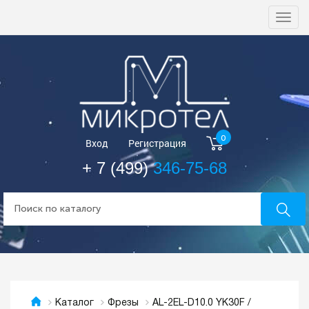
Togg
navi
0
Вход
Регистрация
+ 7 (499)
346-75-68
AL-2EL-D10.0 YK30F /
Каталог
Фрезы