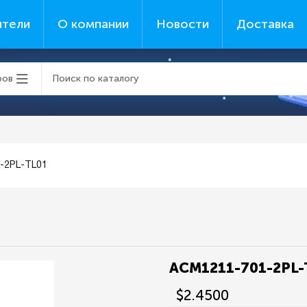
ители
О компании
Новости
Доставка
ров
-2PL-TL01
ACM1211-701-2PL-
$2.4500