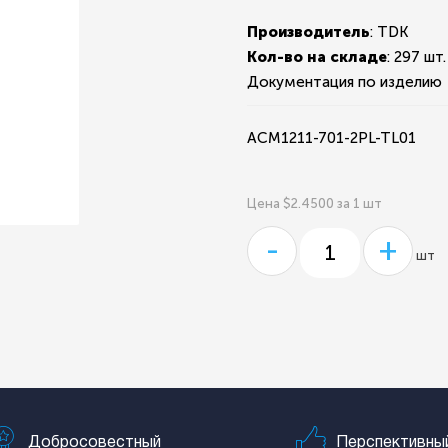
Производитель
: TDK
Кол-во на складе
:
297 шт.
Документация по изделию
ACM1211-701-2PL-TL01
Цена $2.4500 за 1 шт
-
+
шт
Добросовестный
Перспективны