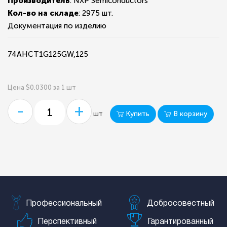
Производитель
: NXP Semiconductors
Кол-во на складе
:
2975 шт.
Документация по изделию
74AHCT1G125GW,125
Цена $0.0300 за 1 шт
-
+
Купить
В корзину
шт
Профессиональный
Добросовестный
Перспективный
Гарантированный