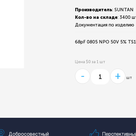
Производитель
: SUNTAN
Кол-во на складе
:
3400 ш
Документация по изделию
68pF 0805 NPO 50V 5% T
Цена $0 за 1 шт
-
+
шт
Добросовестный
Перспективны