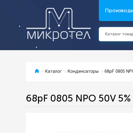
Производ
Каталог това
68pF 0805 N
Каталог
Конденсаторы
68pF 0805 NPO 50V 5