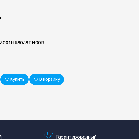
т.
S18001H680J8TN00R
Купить
В корзину
й
Гарантированный