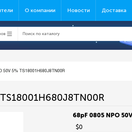
ители
О компании
Новости
Доставка
ров
PO 50V 5% TS18001H680J8TN00R
% TS18001H680J8TN00R
68pF 0805 NPO 50
$0