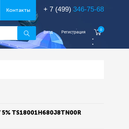
+ 7 (499)
346-75-68
Контакты
0
Вход
Регистрация
V 5% TS18001H680J8TN00R