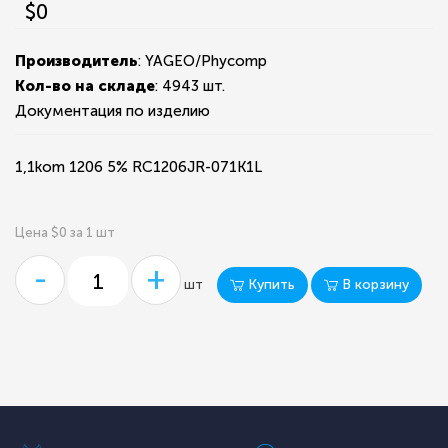
$0
Производитель
: YAGEO/Phycomp
Кол-во на складе
:
4943 шт.
Документация по изделию
1,1kom 1206 5% RC1206JR-071K1L
Цена $0 за 1 шт
-
+
Купить
В корзину
шт