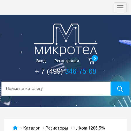
Togg
navi
0
Вход
Регистрация
+ 7 (499)
346-75-68
1,1kom 1206 5%
Каталог
Резисторы