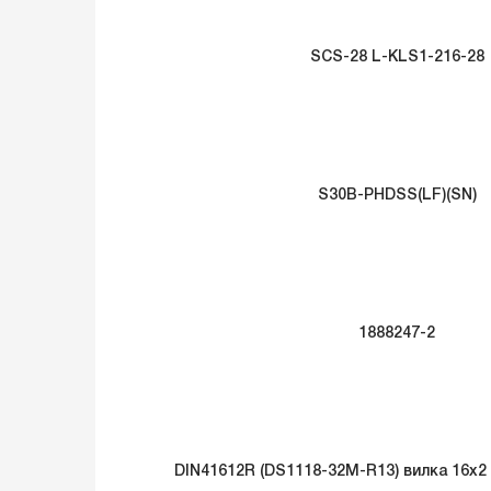
SCS-28 L-KLS1-216-28
S30B-PHDSS(LF)(SN)
1888247-2
DIN41612R (DS1118-32M-R13) вилка 16х2 