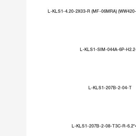
L-KLS1-4.20-2X03-R (MF-06MRA) (WW420-R
L-KLS1-SIM-044A-6P-H2.2
L-KLS1-207B-2-04-T
L-KLS1-207B-2-08-T3C-R-6.2*4