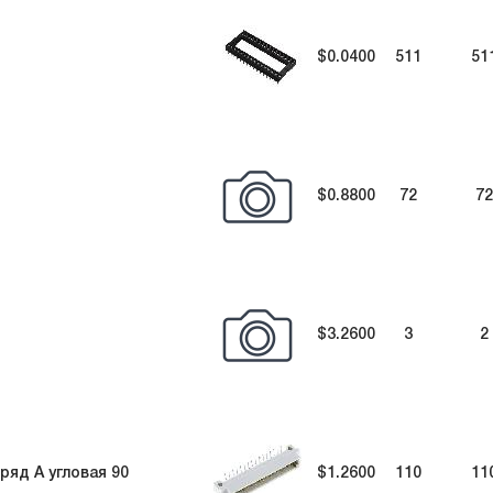
$0.0400
511
51
$0.8800
72
72
$3.2600
3
2
ряд А угловая 90
$1.2600
110
11