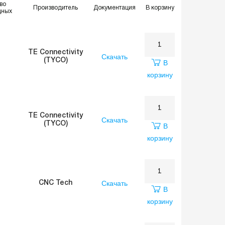
во
Производитель
Документация
В корзину
дных
TE Connectivity
Скачать
(TYCO)
В
корзину
TE Connectivity
Скачать
(TYCO)
В
корзину
Скачать
CNC Tech
В
корзину