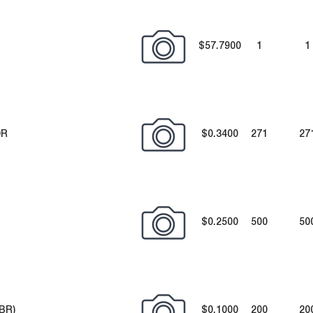
$57.7900
1
1
0R
$0.3400
271
27
$0.2500
500
50
BR)
$0.1000
200
20