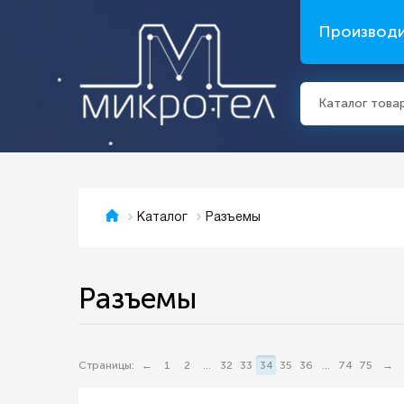
Производ
Каталог това
Разъемы
Каталог
Разъемы
Страницы:
←
1
2
...
32
33
34
35
36
...
74
75
→