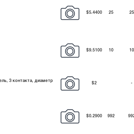
$5.4400
25
25
$9.5100
10
10
ель, 3 контакта, диаметр
$2
-
$0.2900
992
99