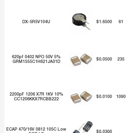
DX-5R5V104U
$1.6500
61
620pf 0402 NPO 50V 5%
$0.0500
235
GRM1555C1H621JA01D
2200pF 1206 X7R 1KV 10%
$0.0100
1090
CC1206KKX7RCBB222
ECAP 470/16V 0812 105C Low
$0.0300