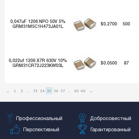
0,047uF 1206 NPO 50V 5%
$0.2700
500
GRM31M5C1H473JA01L
0,022uf 1206 X7R 630V 10%
$0.0500
87
GRM31CR72J223KW03L
←
1
2
...
33
34
35
36
37
...
65
66
→
Профессиональный
Добросовестный
Перспективный
Гарантированный