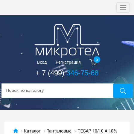
Togg
navi
0
Вход
Регистрация
+ 7 (499)
346-75-68
TECAP 10/10 A 10%
Каталог
Танталовые