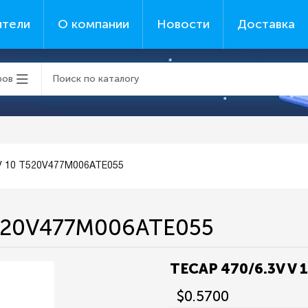
ители
О компании
Новости
Доставка
ров
 V 10 T520V477M006ATE055
T520V477M006ATE055
TECAP 470/6.3V V
$0.5700