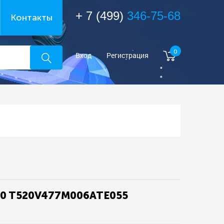
+ 7 (499)
346-75-68
Контакты
0
Вход
Регистрация
 10 T520V477M006ATE055