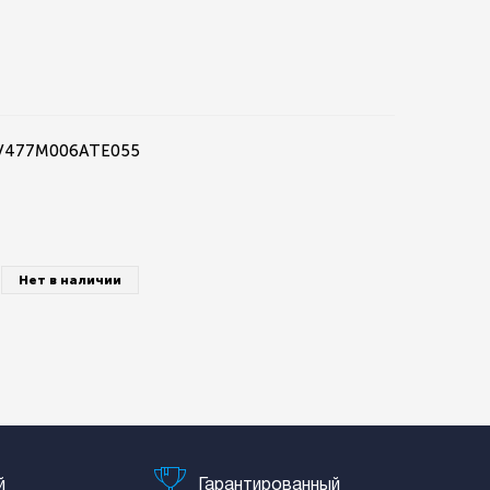
0V477M006ATE055
Нет в наличии
й
Гарантированный