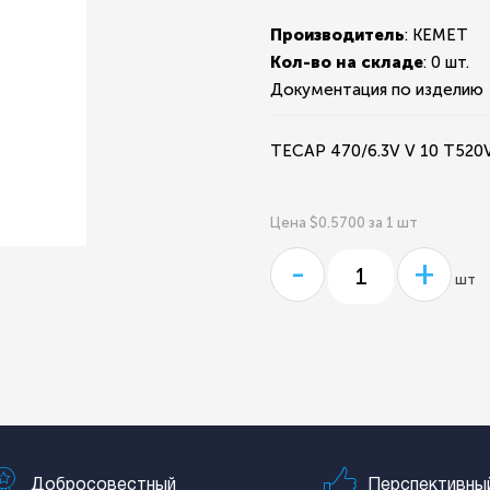
Производитель
: KEMET
Кол-во на складе
:
0 шт.
Документация по изделию
TECAP 470/6.3V V 10 T52
Цена $0.5700 за 1 шт
-
+
шт
Добросовестный
Перспективны