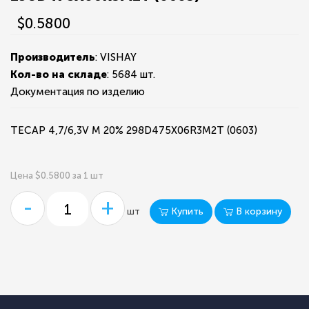
$0.5800
Производитель
: VISHAY
Кол-во на складе
:
5684 шт.
Документация по изделию
TECAP 4,7/6,3V M 20% 298D475X06R3M2T (0603)
Цена $0.5800 за 1 шт
-
+
Купить
В корзину
шт