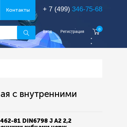
+ 7 (499)
346-75-68
Контакты
0
Вход
Регистрация
ая с внутренними
62-81 DIN6798 J А2 2,2
ренними зубцами нерж