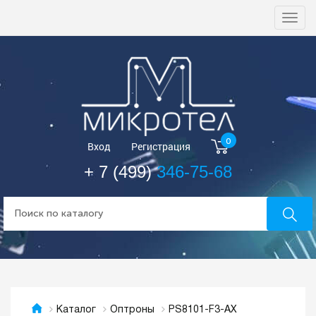
Togg
navi
0
Вход
Регистрация
+ 7 (499)
346-75-68
PS8101-F3-AX
Каталог
Оптроны