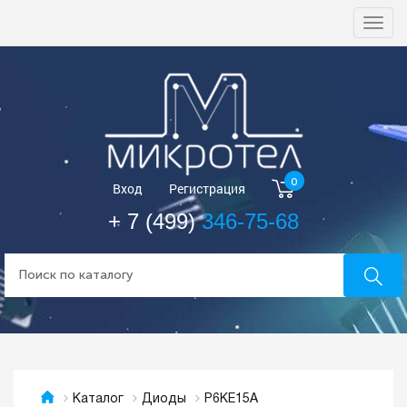
Togg
navi
0
Вход
Регистрация
+ 7 (499)
346-75-68
P6KE15A
Каталог
Диоды