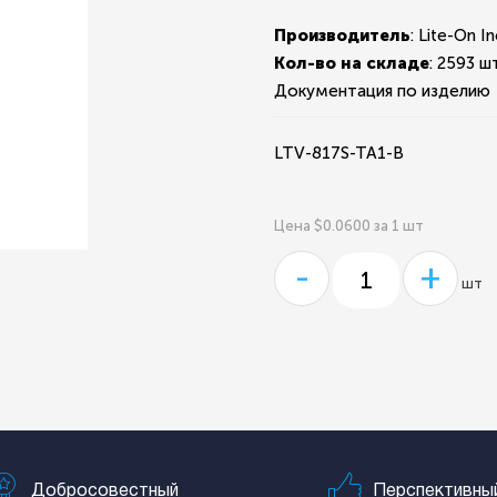
Производитель
: Lite-On In
Кол-во на складе
:
2593 шт
Документация по изделию
LTV-817S-TA1-B
Цена $0.0600 за 1 шт
-
+
шт
Добросовестный
Перспективны