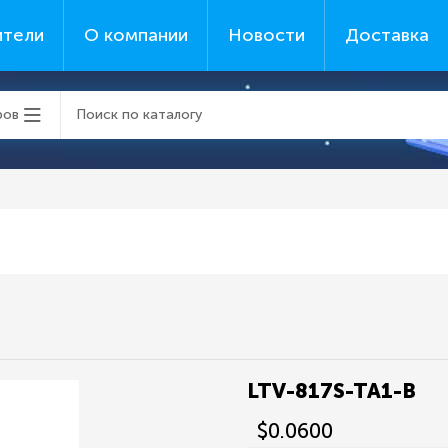
ители
О компании
Новости
Доставка
ров
LTV-817S-TA1-B
$0.0600