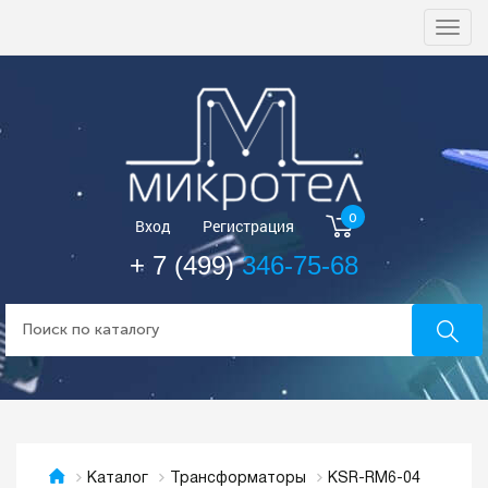
Togg
navi
0
Вход
Регистрация
+ 7 (499)
346-75-68
KSR-RM6-04
Каталог
Трансформаторы