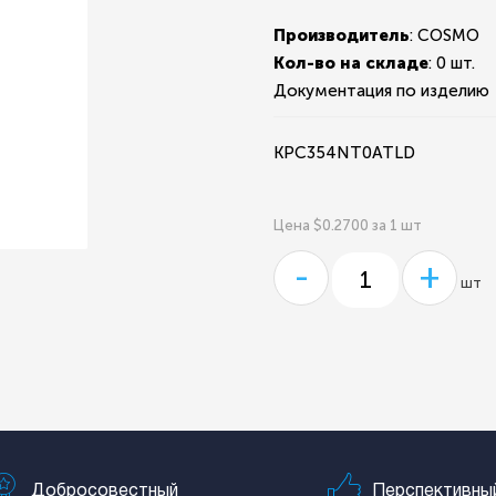
Производитель
: COSMO
Кол-во на складе
:
0 шт.
Документация по изделию
KPC354NT0ATLD
Цена $0.2700 за 1 шт
-
+
шт
Добросовестный
Перспективны