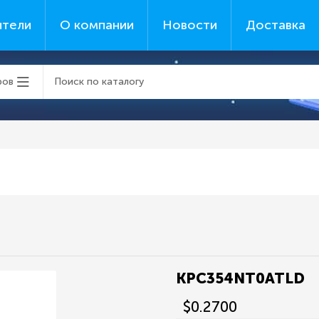
ители
О компании
Новости
Доставка
ров
KPC354NT0ATLD
$0.2700