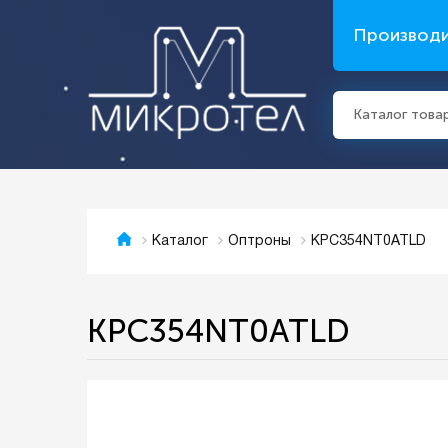
Производ
Каталог това
KPC354NT0ATLD
Каталог
Оптроны
KPC354NT0ATLD