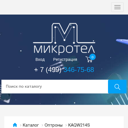
Togg
navi
0
Вход
Регистрация
+ 7 (499)
346-75-68
KAQW214S
Каталог
Оптроны