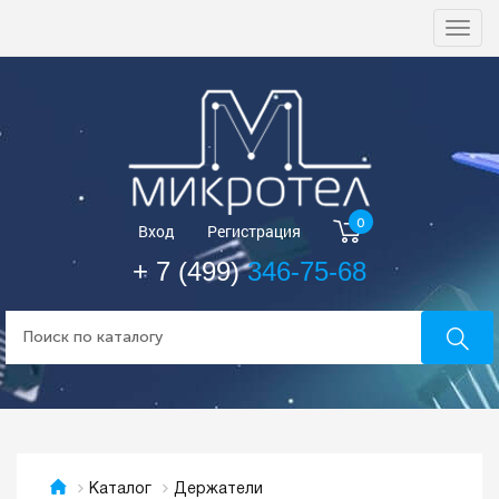
Togg
navi
0
Вход
Регистрация
+ 7 (499)
346-75-68
Держатели
Каталог