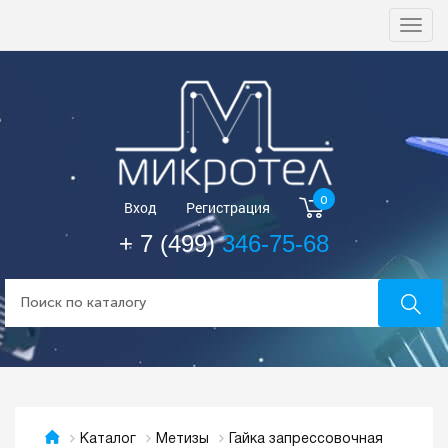
Togg
navi
0
Вход
Регистрация
+ 7 (499)
346-75-68
Гайка запрессовочная
Каталог
Метизы