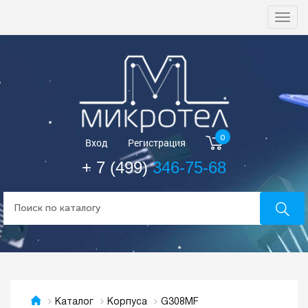
Togg
navi
0
Вход
Регистрация
+ 7 (499)
346-75-68
G308MF
Каталог
Корпуса