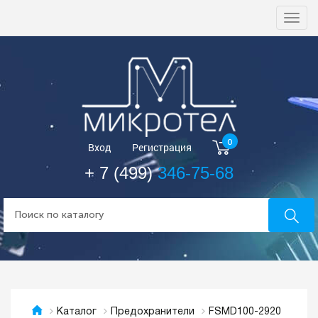
Togg
navi
0
Вход
Регистрация
+ 7 (499)
346-75-68
FSMD100-2920
Каталог
Предохранители