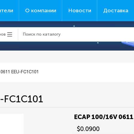
ители
О компании
Новости
Доставка
ров
 0611 EEU-FC1C101
U-FC1C101
ECAP 100/16V 061
$0.0900