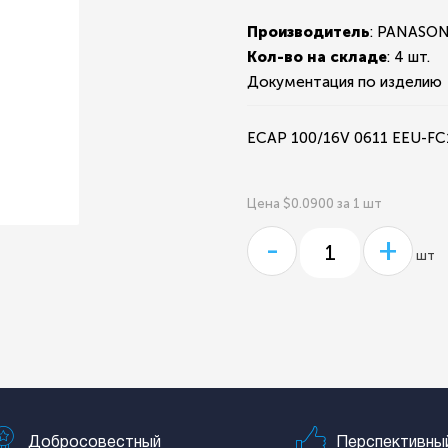
Производитель
: PANASO
Кол-во на складе
:
4 шт.
Документация по изделию
ECAP 100/16V 0611 EEU-F
Цена $0.0900 за 1 шт
-
+
шт
Добросовестный
Перспективны