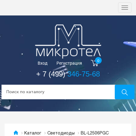
Togg
navi
0
Вход
Регистрация
+ 7 (499)
346-75-68
BL-L2506PGC
Каталог
Светодиоды