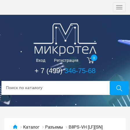
Togg
navi
0
Вход
Регистрация
+ 7 (499)
346-75-68
B8PS-VH [LF][SN]
Каталог
Разъемы