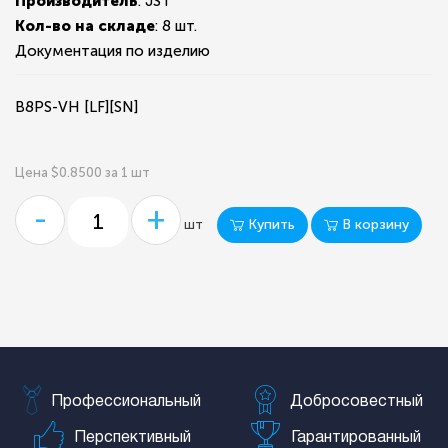
Производитель
: JST
Кол-во на складе
:
8 шт.
Документация по изделию
B8PS-VH [LF][SN]
Цена $0.8500 за 1 шт
-
+
Купить
В корзину
шт
Профессиональный
Добросовестный
Перспективный
Гарантированный