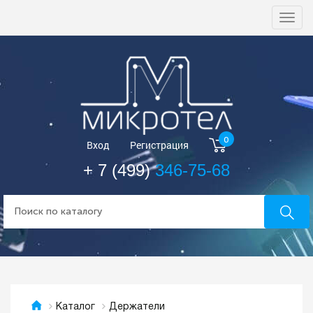
Togg
navi
0
Вход
Регистрация
+ 7 (499)
346-75-68
Держатели
Каталог