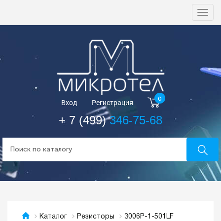
Togg
navi
0
Вход
Регистрация
+ 7 (499)
346-75-68
3006P-1-501LF
Каталог
Резисторы