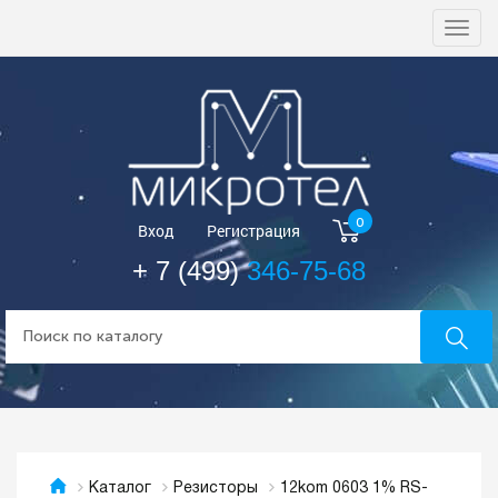
Togg
navi
0
Вход
Регистрация
+ 7 (499)
346-75-68
12kom 0603 1% RS-
Каталог
Резисторы