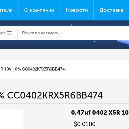
ители
О компании
Новости
Доставка
ров
X5R 10V 10% CC0402KRX5R6BB474
10% CC0402KRX5R6BB474
0,47uf 0402 X5R 
$0.0100