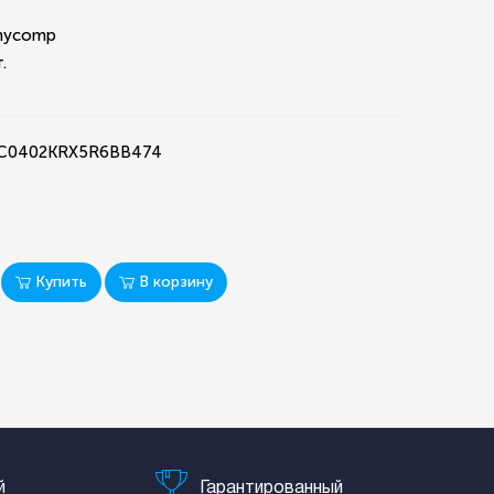
hycomp
.
 CC0402KRX5R6BB474
Купить
В корзину
й
Гарантированный