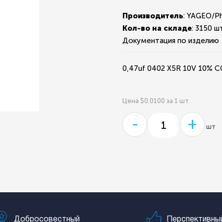
Производитель
: YAGEO/P
Кол-во на складе
:
3150 шт
Документация по изделию
0,47uf 0402 X5R 10V 10%
Цена $0.0100 за 1 шт
-
+
шт
Добросовестный
Перспективны