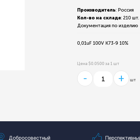
Производитель
: Россия
Кол-во на складе
:
210 шт.
Документация по изделию
0,01uF 100V K73-9 10%
Цена $0.0500 за 1 шт
-
+
шт
Добросовестный
Перспективны