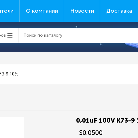
ители
О компании
Новости
Доставка
ров
K73-9 10%
0,01uF 100V K73-9
$0.0500