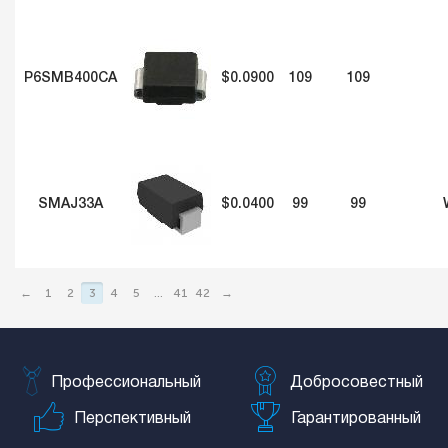
P6SMB400CA
$0.0900
109
109
SMAJ33A
$0.0400
99
99
←
1
2
3
4
5
...
41
42
→
Профессиональный
Добросовестный
Перспективный
Гарантированный