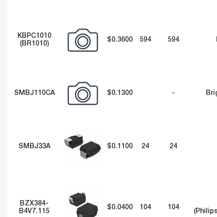
KBPC1010
$0.3600
594
594
(BR1010)
SMBJ110CA
$0.1300
-
Bri
SMBJ33A
$0.1100
24
24
BZX384-
$0.0400
104
104
B4V7.115
(Philip