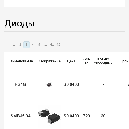
Диоды
←
1
2
3
4
5
...
41
42
→
Кол-
Кол-во
Наименование
Изображение
Цена
Прои
во
свободных
RS1G
$0.0400
-
SMBJ5,0A
$0.0400
720
20