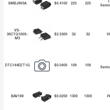
T
SMBJ6V0A
$0.4100
225
225
Semi
VS-
30CTQ100S-
$2.5300
32
32
V
M3
DTC144EET1G
$0.0400
109
109
Semi
BAV199
$0.0200
1300
1300
P