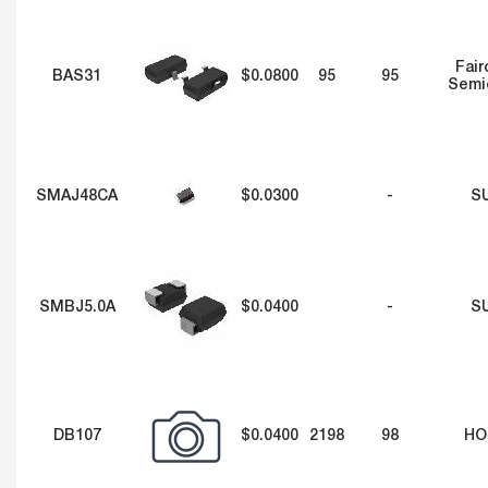
Fair
BAS31
$0.0800
95
95
Semi
SMAJ48CA
$0.0300
-
S
SMBJ5.0A
$0.0400
-
S
DB107
$0.0400
2198
98
HO