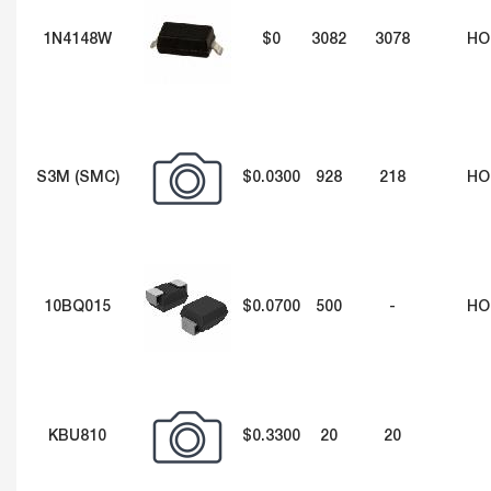
1N4148W
$0
3082
3078
HO
S3M (SMC)
$0.0300
928
218
HO
10BQ015
$0.0700
500
-
HO
KBU810
$0.3300
20
20