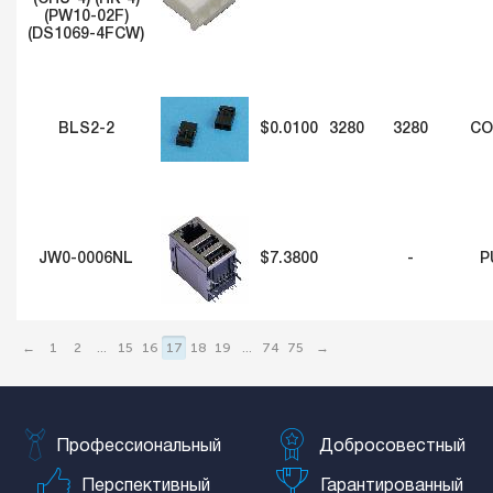
(PW10-02F)
(DS1069-4FCW)
BLS2-2
$0.0100
3280
3280
CO
JW0-0006NL
$7.3800
-
P
←
1
2
...
15
16
17
18
19
...
74
75
→
Профессиональный
Добросовестный
Перспективный
Гарантированный