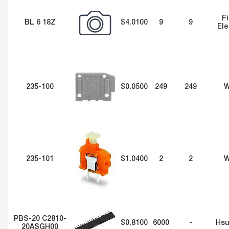
F
BL 6 18Z
$4.0100
9
9
Ele
235-100
$0.0500
249
249
235-101
$1.0400
2
2
PBS-20 C2810-
$0.8100
6000
-
Hsu
20ASGH00