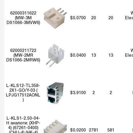
62000311622
W
(MW-3M
$0.0700
20
20
Ele
DS1066-3MVW6)
62000211722
W
(MW-2MR
$0.0400
13
13
Ele
DS1066-2MRW6)
L-KLS12-TL358-
2X1-GO/Y-03 (
$3.9100
2
2
LPJG17512AONL
)
L-KLS1-2.50-04-
H аналоги: (XHP-
4) (67261-0400)
$0.0200
2781
581
(CHU-4) (HK-4)