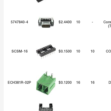
5747840-4
$2.4400
10
-
Conn
(
SCSM-16
$0.1500
10
10
CO
ECH381R-02P
$0.1200
16
16
D