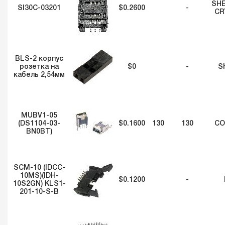
SH
SI30C-03201
$0.2600
-
CR
BLS-2 корпус
розетка на
$0
-
S
кабель 2,54мм
MUBV1-05
(DS1104-03-
$0.1600
130
130
CO
BN0BT)
SCM-10 (IDCC-
10MS)(IDH-
$0.1200
-
10S2GN) KLS1-
201-10-S-B