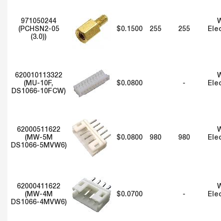
971050244
W
(PCHSN2-05
$0.1500
255
255
Ele
(3.0))
620010113322
W
(MU-10F,
$0.0800
-
Ele
DS1066-10FCW)
62000511622
W
(MW-5M
$0.0800
980
980
Ele
DS1066-5MVW6)
62000411622
W
(MW-4M
$0.0700
-
Ele
DS1066-4MVW6)