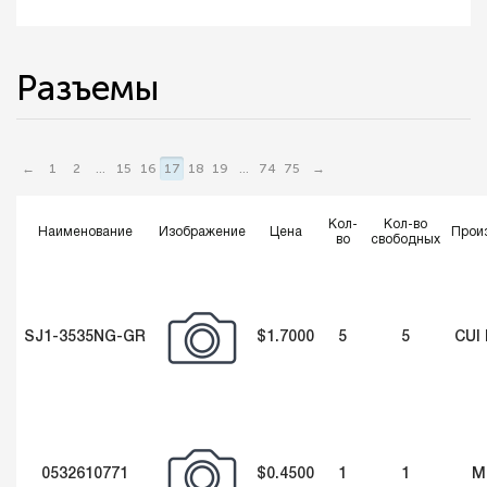
Разъемы
←
1
2
...
15
16
17
18
19
...
74
75
→
Кол-
Кол-во
Наименование
Изображение
Цена
Прои
во
свободных
SJ1-3535NG-GR
$1.7000
5
5
CUI
0532610771
$0.4500
1
1
M