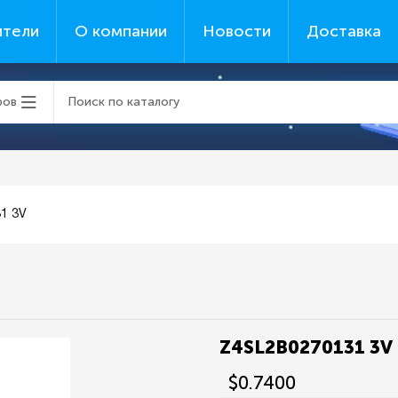
ители
О компании
Новости
Доставка
ров
1 3V
Z4SL2B0270131 3V
$0.7400