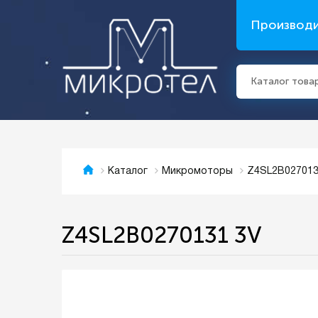
Производ
Каталог това
Z4SL2B027013
Каталог
Микромоторы
Z4SL2B0270131 3V