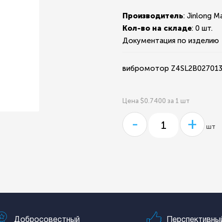
Производитель
: Jinlong M
Кол-во на складе
:
0 шт.
Документация по изделию
вибромотор Z4SL2B027013
Цена $0.7400 за 1 шт
-
+
шт
Добросовестный
Перспективны