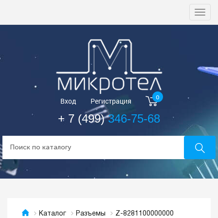
Togg
navi
0
Вход
Регистрация
+ 7 (499)
346-75-68
Z-8281100000000
Каталог
Разъемы