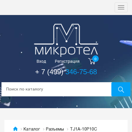
Togg
navi
0
Вход
Регистрация
+ 7 (499)
346-75-68
TJ1A-10P10C
Каталог
Разъемы